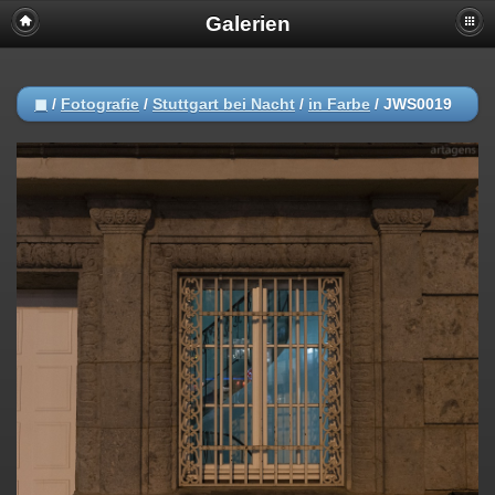
Galerien
◼
/
Fotografie
/
Stuttgart bei Nacht
/
in Farbe
/
JWS0019