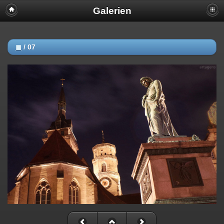
Galerien
◼
/
07