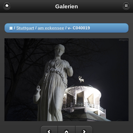
Galerien
◼
/
Stuttgart
/
am eckensee
/
v- C040019